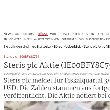
NEWS
AKTIENKURSE
BÖRSE
WIRTSCHAFT
POLITIK
SPORT
UNTER
AD HOC MITTEILUNGEN
ANALYSTENSTIMMEN
CORPORATE NEWS
DIRECTORS' DEALIN
Sie befinden sind hier:
Startseite
>
Börse
>
Ueberblick
>
Steris plc Aktie (
,
Steris plc
IE00BFY8C754
Steris plc Aktie (IE00BFY8C7
Veröffentlicht am: 04.05.2026 um 12:50 Uhr | Redaktionelle Verantwortung: Rafael
Steris plc meldet für Fiskalquartal 
USD. Die Zahlen stammen aus fortg
veröffentlicht. Die Aktie notiert bei