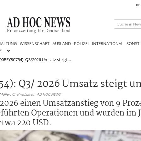
BL
HALTUNG
WISSENSCHAFT
AUSLAND
POLIZEI
INTERNATIONAL
SONSTI
GS
IE00BFY8C754): Q3/2026 Umsatz steigt ...
54): Q3/ 2026 Umsatz steigt u
 Müller,
Chefredakteur AD HOC NEWS
3/2026 einen Umsatzanstieg von 9 Proz
eführten Operationen und wurden im 
 etwa 220 USD.