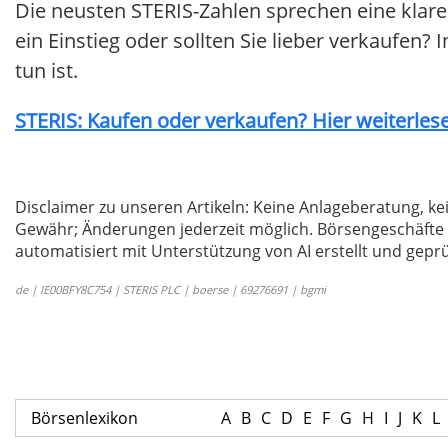
Die neusten STERIS-Zahlen sprechen eine klare
ein Einstieg oder sollten Sie lieber verkaufen? 
tun ist.
STERIS: Kaufen oder verkaufen? Hier weiterlese
Disclaimer zu unseren Artikeln: Keine Anlageberatung,
Gewähr; Änderungen jederzeit möglich. Börsengeschäfte 
automatisiert mit Unterstützung von AI erstellt und geprü
de | IE00BFY8C754 | STERIS PLC | boerse | 69276691 | bgmi
Börsenlexikon
A
B
C
D
E
F
G
H
I
J
K
L