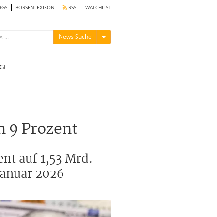
OGS
BÖRSENLEXIKON
RSS
WATCHLIST
Menü ein-/ausblenden
News Suche
GE
m 9 Prozent
ent auf 1,53 Mrd.
Januar 2026