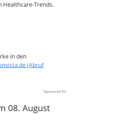
n Healthcare-Trends.
rke in den
onvista.de (Abruf
Sponsored Ad
m 08. August