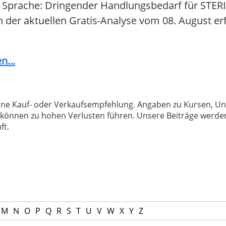
 Sprache: Dringender Handlungsbedarf für STERI
In der aktuellen Gratis-Analyse vom 08. August er
n...
 keine Kauf- oder Verkaufsempfehlung. Angaben zu Kursen,
können zu hohen Verlusten führen. Unsere Beiträge werden
ft.
M
N
O
P
Q
R
S
T
U
V
W
X
Y
Z