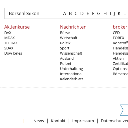
Börsenlexikon
A
B
C
D
E
F
G
H
I
J
K
L
Aktienkurse
Nachrichten
broker
DAX
Börse
CFD
MDAX
Wirtschaft
FOREX
TECDAX
Politik
Rohstoff
SDAX
Sport
Handels
Dow Jones
Wissenschaft
Handelss
Ausland
Aktien
Polizei
Zertifika
Unterhaltung
Options
International
Börsens
Kalenderblatt
|
|
|
|
|
i
News
Kontakt
Impressum
Datenschutze