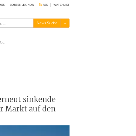
OGS
BÖRSENLEXIKON
RSS
WATCHLIST
Menü ein-/ausblenden
News Suche
GE
 erneut sinkende
r Markt auf den