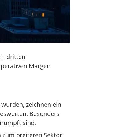
em dritten
operativen Margen
t wurden, zeichnen ein
hreswerten. Besonders
hrumpft sind.
h zum breiteren Sektor