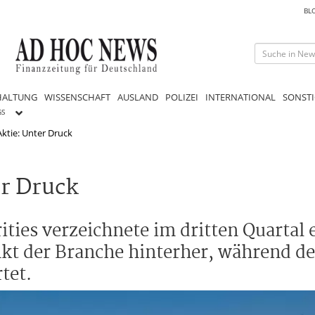
BL
HALTUNG
WISSENSCHAFT
AUSLAND
POLIZEI
INTERNATIONAL
SONSTI
GS
 Aktie: Unter Druck
er Druck
rities verzeichnete im dritten Quartal
kt der Branche hinterher, während de
tet.