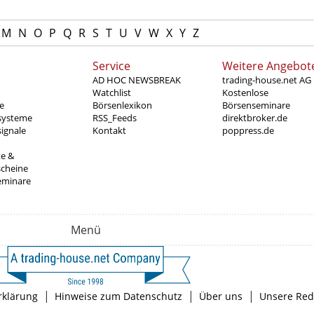
M
N
O
P
Q
R
S
T
U
V
W
X
Y
Z
Service
Weitere Angebot
AD HOC NEWSBREAK
trading-house.net AG
Watchlist
Kostenlose
e
Börsenlexikon
Börsenseminare
systeme
RSS_Feeds
direktbroker.de
ignale
Kontakt
poppress.de
te &
scheine
eminare
Menü
|
|
|
rklärung
Hinweise zum Datenschutz
Über uns
Unsere Red