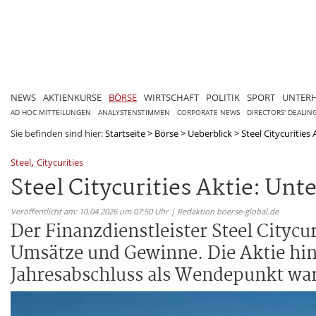
NEWS
AKTIENKURSE
BÖRSE
WIRTSCHAFT
POLITIK
SPORT
UNTER
AD HOC MITTEILUNGEN
ANALYSTENSTIMMEN
CORPORATE NEWS
DIRECTORS' DEALIN
Sie befinden sind hier:
Startseite
>
Börse
>
Ueberblick
>
Steel Citycurities
,
Steel
Citycurities
Steel Citycurities Aktie: Unt
Veröffentlicht am: 10.04.2026 um 07:50 Uhr | Redaktion boerse-global.de
Der Finanzdienstleister Steel Citycu
Umsätze und Gewinne. Die Aktie hin
Jahresabschluss als Wendepunkt war