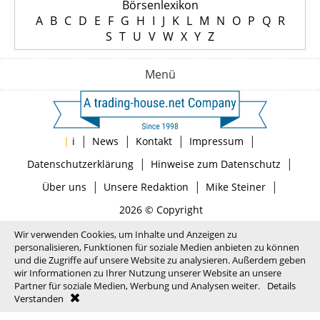
Börsenlexikon
A
B
C
D
E
F
G
H
I
J
K
L
M
N
O
P
Q
R
S
T
U
V
W
X
Y
Z
Menü
|
|
|
|
|
i
News
Kontakt
Impressum
|
|
Datenschutzerklärung
Hinweise zum Datenschutz
|
|
|
Über uns
Unsere Redaktion
Mike Steiner
2026 © Copyright
Wir verwenden Cookies, um Inhalte und Anzeigen zu
personalisieren, Funktionen für soziale Medien anbieten zu können
und die Zugriffe auf unsere Website zu analysieren. Außerdem geben
wir Informationen zu Ihrer Nutzung unserer Website an unsere
Partner für soziale Medien, Werbung und Analysen weiter.
Details
Verstanden