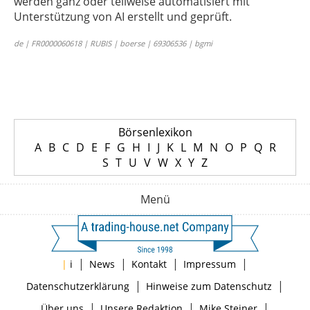
werden ganz oder teilweise automatisiert mit
Unterstützung von AI erstellt und geprüft.
de | FR0000060618 | RUBIS | boerse | 69306536 | bgmi
Börsenlexikon
A
B
C
D
E
F
G
H
I
J
K
L
M
N
O
P
Q
R
S
T
U
V
W
X
Y
Z
Menü
|
|
|
|
|
i
News
Kontakt
Impressum
|
|
Datenschutzerklärung
Hinweise zum Datenschutz
|
|
|
Über uns
Unsere Redaktion
Mike Steiner