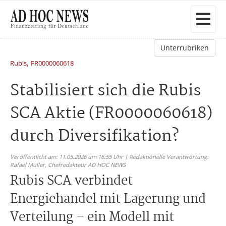
Unterrubriken
,
Rubis
FR0000060618
Stabilisiert sich die Rubis
SCA Aktie (FR0000060618)
durch Diversifikation?
Veröffentlicht am: 11.05.2026 um 16:55 Uhr | Redaktionelle Verantwortung:
Rafael Müller,
Chefredakteur AD HOC NEWS
Rubis SCA verbindet
Energiehandel mit Lagerung und
Verteilung – ein Modell mit