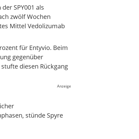
n der SPY001 als
 Nach zwölf Wochen
rtes Mittel Vedolizumab
ozent für Entyvio. Beim
erung gegenüber
 stufte diesen Rückgang
Anzeige
icher
nphasen, stünde Spyre