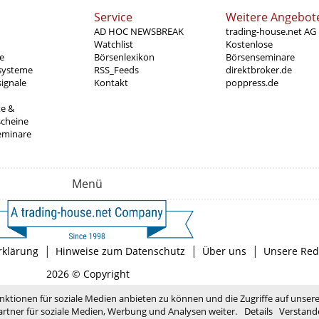
Service
Weitere Angebot
AD HOC NEWSBREAK
trading-house.net AG
Watchlist
Kostenlose
e
Börsenlexikon
Börsenseminare
systeme
RSS_Feeds
direktbroker.de
ignale
Kontakt
poppress.de
te &
scheine
eminare
Menü
|
|
|
rklärung
Hinweise zum Datenschutz
Über uns
Unsere Red
2026 © Copyright
nktionen für soziale Medien anbieten zu können und die Zugriffe auf unser
rtner für soziale Medien, Werbung und Analysen weiter.
Details
Verstand