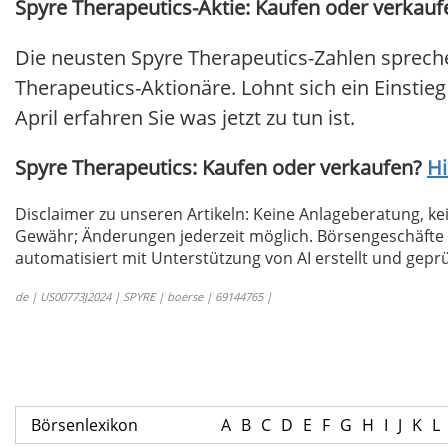
Spyre Therapeutics-Aktie: Kaufen oder verkaufe
Die neusten Spyre Therapeutics-Zahlen sprech
Therapeutics-Aktionäre. Lohnt sich ein Einstieg
April erfahren Sie was jetzt zu tun ist.
Spyre Therapeutics: Kaufen oder verkaufen?
Hi
Disclaimer zu unseren Artikeln: Keine Anlageberatung,
Gewähr; Änderungen jederzeit möglich. Börsengeschäfte 
automatisiert mit Unterstützung von AI erstellt und geprü
de | US00773J2024 | SPYRE | boerse | 69144765 |
Börsenlexikon
A
B
C
D
E
F
G
H
I
J
K
L