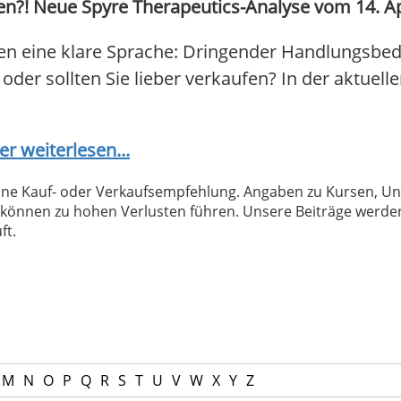
n?! Neue Spyre Therapeutics-Analyse vom 14. Apri
en eine klare Sprache: Dringender Handlungsbeda
 oder sollten Sie lieber verkaufen? In der aktuell
er weiterlesen...
 keine Kauf- oder Verkaufsempfehlung. Angaben zu Kursen,
können zu hohen Verlusten führen. Unsere Beiträge werden
ft.
M
N
O
P
Q
R
S
T
U
V
W
X
Y
Z