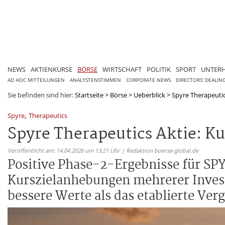
NEWS
AKTIENKURSE
BÖRSE
WIRTSCHAFT
POLITIK
SPORT
UNTER
AD HOC MITTEILUNGEN
ANALYSTENSTIMMEN
CORPORATE NEWS
DIRECTORS' DEALIN
Sie befinden sind hier:
Startseite
>
Börse
>
Ueberblick
>
Spyre Therapeutic
,
Spyre
Therapeutics
Spyre Therapeutics Aktie: Ku
Veröffentlicht am: 14.04.2026 um 13:21 Uhr | Redaktion boerse-global.de
Positive Phase-2-Ergebnisse für SPY0
Kurszielanhebungen mehrerer Invest
bessere Werte als das etablierte Ver