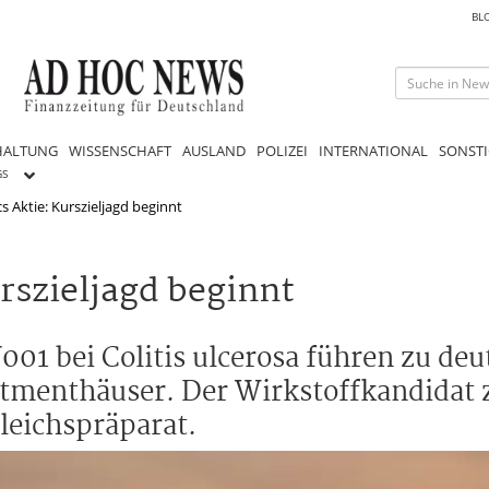
BL
HALTUNG
WISSENSCHAFT
AUSLAND
POLIZEI
INTERNATIONAL
SONSTI
GS
s Aktie: Kurszieljagd beginnt
rszieljagd beginnt
01 bei Colitis ulcerosa führen zu deu
menthäuser. Der Wirkstoffkandidat ze
gleichspräparat.