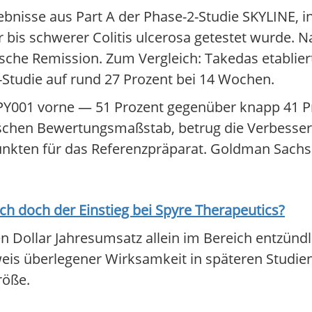
gebnisse aus Part A der Phase-2-Studie SKYLINE, i
 bis schwerer Colitis ulcerosa getestet wurde.
ische Remission. Zum Vergleich: Takedas etablie
-Studie auf rund 27 Prozent bei 14 Wochen.
PY001 vorne — 51 Prozent gegenüber knapp 41 Pr
gischen Bewertungsmaßstab, betrug die Verbess
Punkten für das Referenzpräparat. Goldman Sachs
ich doch der Einstieg bei
Spyre Therapeutics
?
en Dollar Jahresumsatz allein im Bereich entzündl
is überlegener Wirksamkeit in späteren Studie
röße.