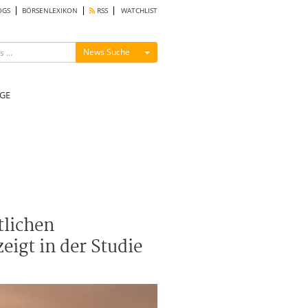
OGS
BÖRSENLEXIKON
RSS
WATCHLIST
Menü ein-/ausblenden
News Suche
GE
tlichen
igt in der Studie