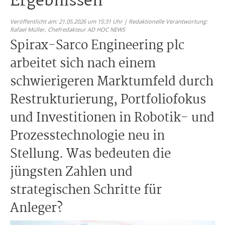
Ergebnissen
Veröffentlicht am: 21.05.2026 um 15:31 Uhr | Redaktionelle Verantwortung:
Rafael Müller,
Chefredakteur AD HOC NEWS
Spirax-Sarco Engineering plc
arbeitet sich nach einem
schwierigeren Marktumfeld durch
Restrukturierung, Portfoliofokus
und Investitionen in Robotik- und
Prozesstechnologie neu in
Stellung. Was bedeuten die
jüngsten Zahlen und
strategischen Schritte für
Anleger?