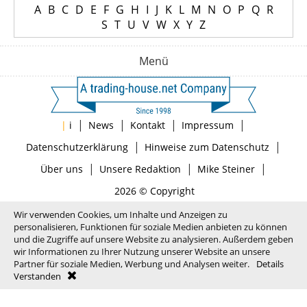
A
B
C
D
E
F
G
H
I
J
K
L
M
N
O
P
Q
R
S
T
U
V
W
X
Y
Z
Menü
|
|
|
|
|
i
News
Kontakt
Impressum
|
|
Datenschutzerklärung
Hinweise zum Datenschutz
|
|
|
Über uns
Unsere Redaktion
Mike Steiner
2026 © Copyright
Wir verwenden Cookies, um Inhalte und Anzeigen zu
personalisieren, Funktionen für soziale Medien anbieten zu können
und die Zugriffe auf unsere Website zu analysieren. Außerdem geben
wir Informationen zu Ihrer Nutzung unserer Website an unsere
Partner für soziale Medien, Werbung und Analysen weiter.
Details
Verstanden