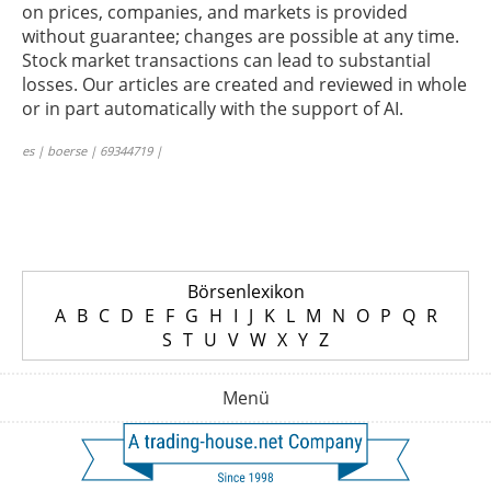
on prices, companies, and markets is provided
without guarantee; changes are possible at any time.
Stock market transactions can lead to substantial
losses. Our articles are created and reviewed in whole
or in part automatically with the support of AI.
es | boerse | 69344719 |
Börsenlexikon
A
B
C
D
E
F
G
H
I
J
K
L
M
N
O
P
Q
R
S
T
U
V
W
X
Y
Z
Menü