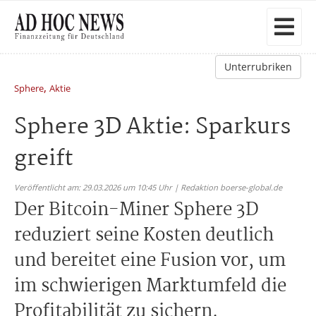
Unterrubriken
,
Sphere
Aktie
Sphere 3D Aktie: Sparkurs
greift
Veröffentlicht am: 29.03.2026 um 10:45 Uhr | Redaktion boerse-global.de
Der Bitcoin-Miner Sphere 3D
reduziert seine Kosten deutlich
und bereitet eine Fusion vor, um
im schwierigen Marktumfeld die
Profitabilität zu sichern.