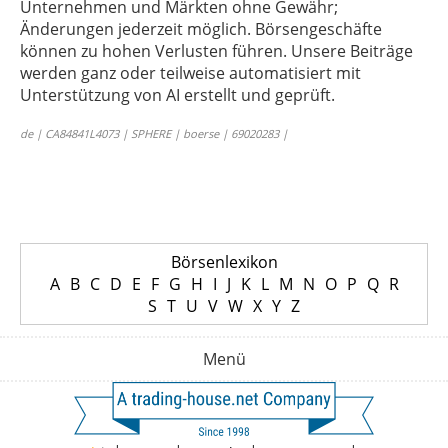
Unternehmen und Märkten ohne Gewähr;
Änderungen jederzeit möglich. Börsengeschäfte
können zu hohen Verlusten führen. Unsere Beiträge
werden ganz oder teilweise automatisiert mit
Unterstützung von AI erstellt und geprüft.
de | CA84841L4073 | SPHERE | boerse | 69020283 |
Börsenlexikon
A
B
C
D
E
F
G
H
I
J
K
L
M
N
O
P
Q
R
S
T
U
V
W
X
Y
Z
Menü