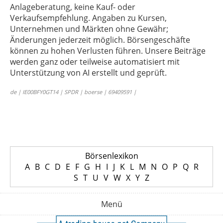
Anlageberatung, keine Kauf- oder
Verkaufsempfehlung. Angaben zu Kursen,
Unternehmen und Märkten ohne Gewähr;
Änderungen jederzeit möglich. Börsengeschäfte
können zu hohen Verlusten führen. Unsere Beiträge
werden ganz oder teilweise automatisiert mit
Unterstützung von AI erstellt und geprüft.
de | IE00BFY0GT14 | SPDR | boerse | 69409591 |
Börsenlexikon
A
B
C
D
E
F
G
H
I
J
K
L
M
N
O
P
Q
R
S
T
U
V
W
X
Y
Z
Menü