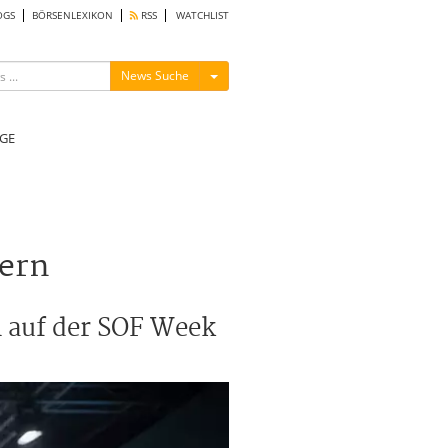
OGS
BÖRSENLEXIKON
RSS
WATCHLIST
Menü ein-/ausblenden
News Suche
GE
hern
 auf der SOF Week