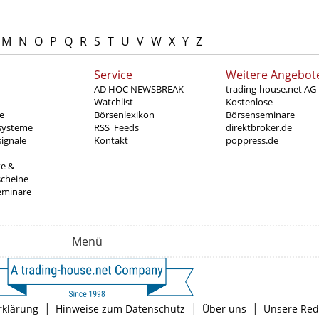
M
N
O
P
Q
R
S
T
U
V
W
X
Y
Z
Service
Weitere Angebot
AD HOC NEWSBREAK
trading-house.net AG
Watchlist
Kostenlose
e
Börsenlexikon
Börsenseminare
systeme
RSS_Feeds
direktbroker.de
ignale
Kontakt
poppress.de
te &
scheine
eminare
Menü
|
|
|
rklärung
Hinweise zum Datenschutz
Über uns
Unsere Red