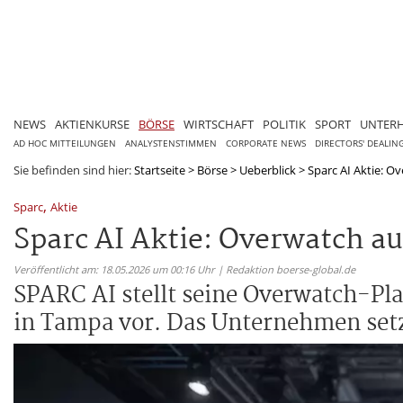
NEWS
AKTIENKURSE
BÖRSE
WIRTSCHAFT
POLITIK
SPORT
UNTER
AD HOC MITTEILUNGEN
ANALYSTENSTIMMEN
CORPORATE NEWS
DIRECTORS' DEALIN
Sie befinden sind hier:
Startseite
>
Börse
>
Ueberblick
>
Sparc AI Aktie: O
,
Sparc
Aktie
Sparc AI Aktie: Overwatch a
Veröffentlicht am: 18.05.2026 um 00:16 Uhr | Redaktion boerse-global.de
SPARC AI stellt seine Overwatch-P
in Tampa vor. Das Unternehmen setz