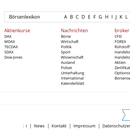
Börsenlexikon
A
B
C
D
E
F
G
H
I
J
K
L
Aktienkurse
Nachrichten
broker
DAX
Börse
CFD
MDAX
Wirtschaft
FOREX
TECDAX
Politik
Rohstoff
SDAX
Sport
Handels
Dow Jones
Wissenschaft
Handelss
Ausland
Aktien
Polizei
Zertifika
Unterhaltung
Options
International
Börsens
Kalenderblatt
|
|
|
|
|
i
News
Kontakt
Impressum
Datenschutze