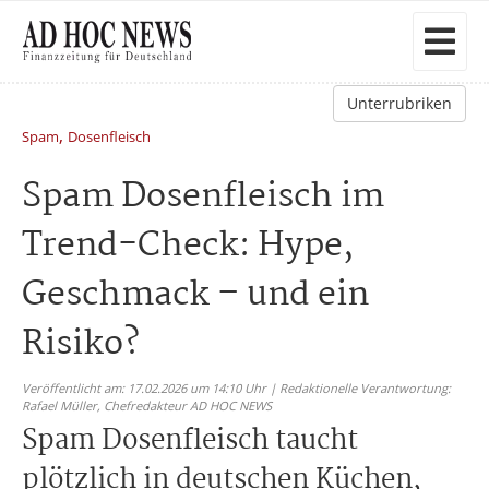
Unterrubriken
,
Spam
Dosenfleisch
Spam Dosenfleisch im
Trend-Check: Hype,
Geschmack – und ein
Risiko?
Veröffentlicht am: 17.02.2026 um 14:10 Uhr | Redaktionelle Verantwortung:
Rafael Müller,
Chefredakteur AD HOC NEWS
Spam Dosenfleisch taucht
plötzlich in deutschen Küchen,