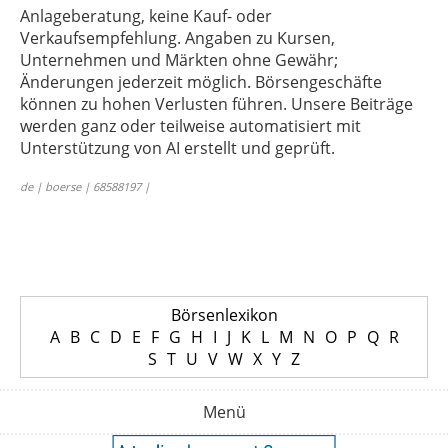
Anlageberatung, keine Kauf- oder
Verkaufsempfehlung. Angaben zu Kursen,
Unternehmen und Märkten ohne Gewähr;
Änderungen jederzeit möglich. Börsengeschäfte
können zu hohen Verlusten führen. Unsere Beiträge
werden ganz oder teilweise automatisiert mit
Unterstützung von AI erstellt und geprüft.
de | boerse | 68588197 |
Börsenlexikon
A
B
C
D
E
F
G
H
I
J
K
L
M
N
O
P
Q
R
S
T
U
V
W
X
Y
Z
Menü