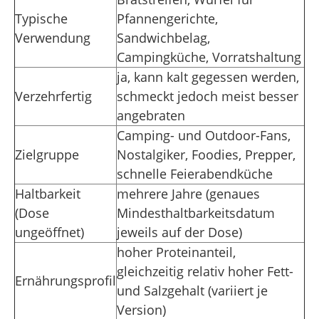
Typische
Pfannengerichte,
Verwendung
Sandwichbelag,
Campingküche, Vorratshaltung
ja, kann kalt gegessen werden,
Verzehrfertig
schmeckt jedoch meist besser
angebraten
Camping- und Outdoor-Fans,
Zielgruppe
Nostalgiker, Foodies, Prepper,
schnelle Feierabendküche
Haltbarkeit
mehrere Jahre (genaues
(Dose
Mindesthaltbarkeitsdatum
ungeöffnet)
jeweils auf der Dose)
hoher Proteinanteil,
gleichzeitig relativ hoher Fett-
Ernährungsprofil
und Salzgehalt (variiert je
Version)