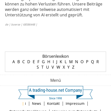
können zu hohen Verlusten führen. Unsere Beiträge
werden ganz oder teilweise automatisiert mit
Unterstützung von AI erstellt und geprüft.
de | boerse | 68586448 |
Börsenlexikon
A
B
C
D
E
F
G
H
I
J
K
L
M
N
O
P
Q
R
S
T
U
V
W
X
Y
Z
Menü
|
|
|
|
|
i
News
Kontakt
Impressum