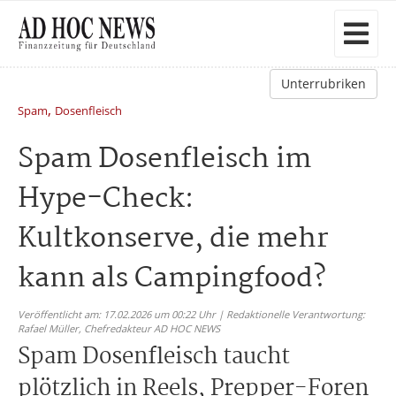
Unterrubriken
,
Spam
Dosenfleisch
Spam Dosenfleisch im
Hype-Check:
Kultkonserve, die mehr
kann als Campingfood?
Veröffentlicht am: 17.02.2026 um 00:22 Uhr | Redaktionelle Verantwortung:
Rafael Müller,
Chefredakteur AD HOC NEWS
Spam Dosenfleisch taucht
plötzlich in Reels, Prepper-Foren