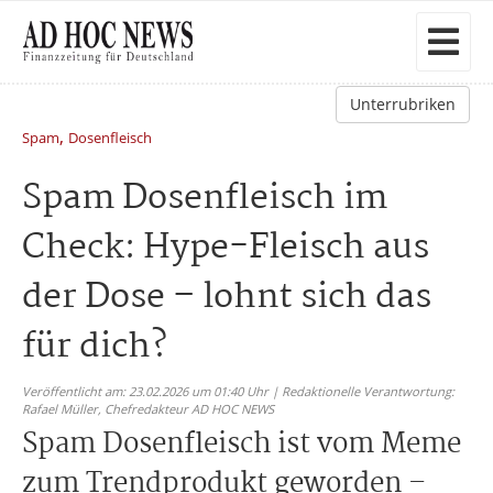
Unterrubriken
,
Spam
Dosenfleisch
Spam Dosenfleisch im
Check: Hype-Fleisch aus
der Dose – lohnt sich das
für dich?
Veröffentlicht am: 23.02.2026 um 01:40 Uhr | Redaktionelle Verantwortung:
Rafael Müller,
Chefredakteur AD HOC NEWS
Spam Dosenfleisch ist vom Meme
zum Trendprodukt geworden –