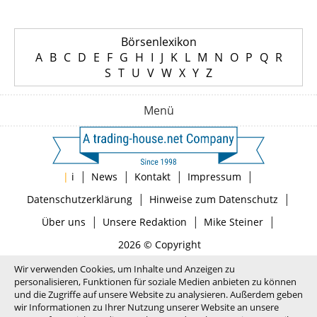
Börsenlexikon
A
B
C
D
E
F
G
H
I
J
K
L
M
N
O
P
Q
R
S
T
U
V
W
X
Y
Z
Menü
|
|
|
|
|
i
News
Kontakt
Impressum
|
|
Datenschutzerklärung
Hinweise zum Datenschutz
|
|
|
Über uns
Unsere Redaktion
Mike Steiner
2026 © Copyright
Wir verwenden Cookies, um Inhalte und Anzeigen zu
personalisieren, Funktionen für soziale Medien anbieten zu können
und die Zugriffe auf unsere Website zu analysieren. Außerdem geben
wir Informationen zu Ihrer Nutzung unserer Website an unsere