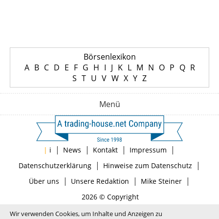
Börsenlexikon
A
B
C
D
E
F
G
H
I
J
K
L
M
N
O
P
Q
R
S
T
U
V
W
X
Y
Z
Menü
|
|
|
|
|
i
News
Kontakt
Impressum
|
|
Datenschutzerklärung
Hinweise zum Datenschutz
|
|
|
Über uns
Unsere Redaktion
Mike Steiner
2026 © Copyright
Wir verwenden Cookies, um Inhalte und Anzeigen zu