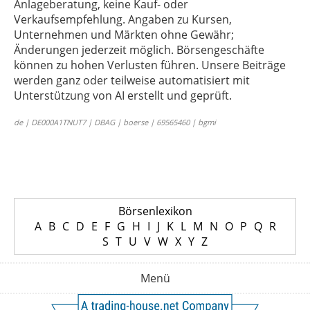
Anlageberatung, keine Kauf- oder
Verkaufsempfehlung. Angaben zu Kursen,
Unternehmen und Märkten ohne Gewähr;
Änderungen jederzeit möglich. Börsengeschäfte
können zu hohen Verlusten führen. Unsere Beiträge
werden ganz oder teilweise automatisiert mit
Unterstützung von AI erstellt und geprüft.
de | DE000A1TNUT7 | DBAG | boerse | 69565460 | bgmi
Börsenlexikon
A
B
C
D
E
F
G
H
I
J
K
L
M
N
O
P
Q
R
S
T
U
V
W
X
Y
Z
Menü