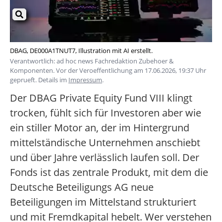
DBAG, DE000A1TNUT7, Illustration mit AI erstellt.
Verantwortlich: ad hoc news Fachredaktion Zubehoer &
Komponenten. Vor der Veroeffentlichung am 17.06.2026, 19:37 Uhr
geprueft. Details im
Impressum
.
Der DBAG Private Equity Fund VIII klingt
trocken, fühlt sich für Investoren aber wie
ein stiller Motor an, der im Hintergrund
mittelständische Unternehmen anschiebt
und über Jahre verlässlich laufen soll. Der
Fonds ist das zentrale Produkt, mit dem die
Deutsche Beteiligungs AG neue
Beteiligungen im Mittelstand strukturiert
und mit Fremdkapital hebelt. Wer verstehen