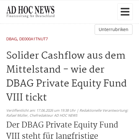
Unterrubriken
,
DBAG
DE000A1TNUT7
Solider Cashflow aus dem
Mittelstand - wie der
DBAG Private Equity Fund
VIII tickt
Veröffentlicht am: 17.06.2026 um 19:38 Uhr | Redaktionelle Verantwortung:
Rafael Müller,
Chefredakteur AD HOC NEWS
Der DBAG Private Equity Fund
VIII steht für langfristige