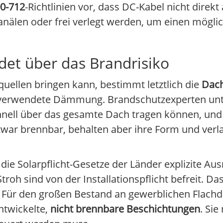
0-712
-Richtlinien vor, dass DC-Kabel nicht direk
anälen oder frei verlegt werden, um einen mögli
det über das Brandrisiko
uellen bringen kann, bestimmt letztlich die
Dach
die verwendete Dämmung. Brandschutzexperten un
ell über das gesamte Dach tragen können, und
 zwar brennbar, behalten aber ihre Form und ver
ie Solarpflicht-Gesetze der Länder explizite A
oh sind von der Installationspflicht befreit. Das 
. Für den großen Bestand an gewerblichen Flach
ntwickelte,
nicht brennbare Beschichtungen
. Si