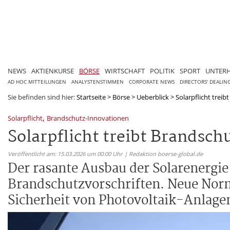
NEWS
AKTIENKURSE
BÖRSE
WIRTSCHAFT
POLITIK
SPORT
UNTER
AD HOC MITTEILUNGEN
ANALYSTENSTIMMEN
CORPORATE NEWS
DIRECTORS' DEALIN
Sie befinden sind hier:
Startseite
>
Börse
>
Ueberblick
>
Solarpflicht trei
,
Solarpflicht
Brandschutz-Innovationen
Solarpflicht treibt Brandsc
Veröffentlicht am: 15.03.2026 um 00:00 Uhr | Redaktion boerse-global.de
Der rasante Ausbau der Solarenergie 
Brandschutzvorschriften. Neue Norme
Sicherheit von Photovoltaik-Anlage