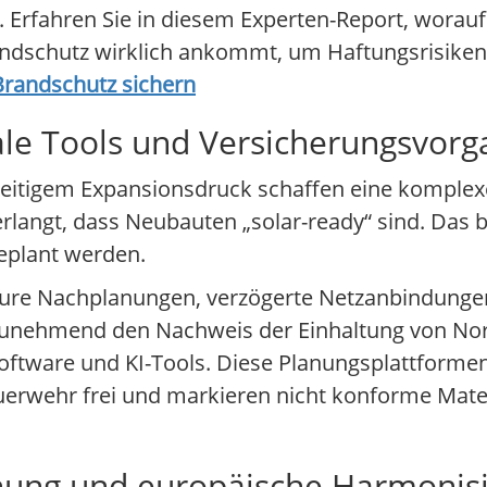
. Erfahren Sie in diesem Experten-Report, worauf 
ndschutz wirklich ankommt, um Haftungsrisiken
Brandschutz sichern
tale Tools und Versicherungsvor
hzeitigem Expansionsdruck schaffen eine komplex
rlangt, dass Neubauten „solar-ready“ sind. Das b
plant werden.
 teure Nachplanungen, verzögerte Netzanbindung
n zunehmend den Nachweis der Einhaltung von N
 Software und KI-Tools. Diese Planungsplattform
uerwehr frei und markieren nicht konforme Mater
chung und europäische Harmonis