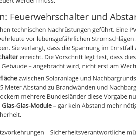
neuert werden muss.
n: Feuerwehrschalter und Absta
ichen technischen Nachrüstungen geführt. Eine P
rleute vor lebensgefährlichen Stromschlägen zu
en. Sie verlangt, dass die Spannung im Ernstfall
halter
erreicht. Die Vorschrift legt fest, dass di
 Gebäude – angebracht wird, nicht erst am Wechs
fläche
zwischen Solaranlage und Nachbargrunds
1,25 Meter Abstand zu Brandwänden und Nachba
 lockern mehrere Bundesländer diese Vorgabe nun
r
Glas-Glas-Module
– gar kein Abstand mehr nöti
herheit.
zvorkehrungen – Sicherheitsverantwortliche müs