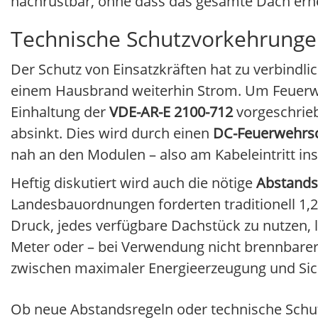
nachrüstbar, ohne dass das gesamte Dach er
Technische Schutzvorkehrunge
Der Schutz von Einsatzkräften hat zu verbindl
einem Hausbrand weiterhin Strom. Um Feuerweh
Einhaltung der
VDE-AR-E 2100-712
vorgeschrieb
absinkt. Dies wird durch einen
DC-Feuerwehrsc
nah an den Modulen – also am Kabeleintritt ins
Heftig diskutiert wird auch die nötige
Abstands
Landesbauordnungen forderten traditionell 
Druck, jedes verfügbare Dachstück zu nutzen,
Meter oder – bei Verwendung nicht brennbare
zwischen maximaler Energieerzeugung und Sic
Ob neue Abstandsregeln oder technische Schut