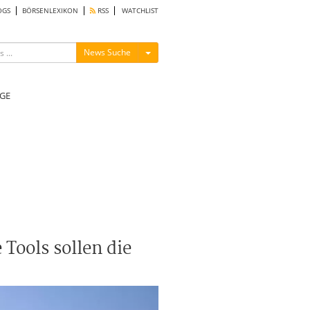
OGS
BÖRSENLEXIKON
RSS
WATCHLIST
Menü ein-/ausblenden
News Suche
GE
Tools sollen die