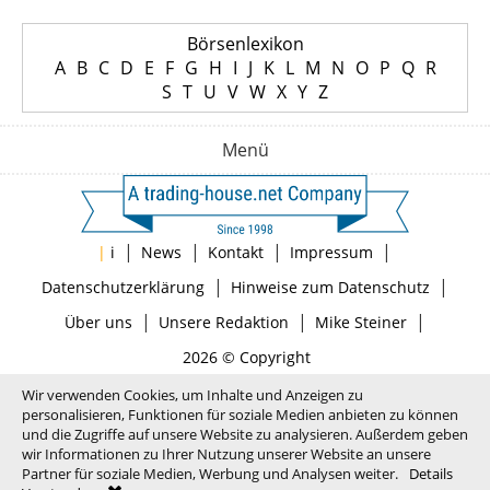
Börsenlexikon
A
B
C
D
E
F
G
H
I
J
K
L
M
N
O
P
Q
R
S
T
U
V
W
X
Y
Z
Menü
|
|
|
|
|
i
News
Kontakt
Impressum
|
|
Datenschutzerklärung
Hinweise zum Datenschutz
|
|
|
Über uns
Unsere Redaktion
Mike Steiner
2026 © Copyright
Wir verwenden Cookies, um Inhalte und Anzeigen zu
personalisieren, Funktionen für soziale Medien anbieten zu können
und die Zugriffe auf unsere Website zu analysieren. Außerdem geben
wir Informationen zu Ihrer Nutzung unserer Website an unsere
Partner für soziale Medien, Werbung und Analysen weiter.
Details