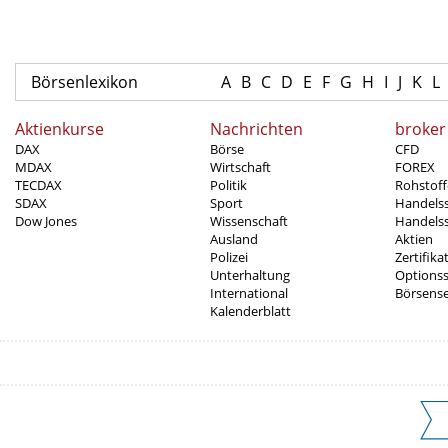
Börsenlexikon
A
B
C
D
E
F
G
H
I
J
K
L
Aktienkurse
Nachrichten
broker
DAX
Börse
CFD
MDAX
Wirtschaft
FOREX
TECDAX
Politik
Rohstoff
SDAX
Sport
Handels
Dow Jones
Wissenschaft
Handelss
Ausland
Aktien
Polizei
Zertifika
Unterhaltung
Options
International
Börsens
Kalenderblatt