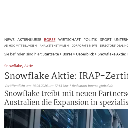
NEWS
AKTIENKURSE
BÖRSE
WIRTSCHAFT
POLITIK
SPORT
UNTER
AD HOC MITTEILUNGEN
ANALYSTENSTIMMEN
CORPORATE NEWS
DIRECTORS' DEALIN
Sie befinden sind hier:
Startseite
>
Börse
>
Ueberblick
>
Snowflake Aktie: I
,
Snowflake
Aktie
Snowflake Aktie: IRAP-Zertif
Veröffentlicht am: 18.05.2026 um 17:13 Uhr | Redaktion boerse-global.de
Snowflake treibt mit neuen Partner
Australien die Expansion in spezial