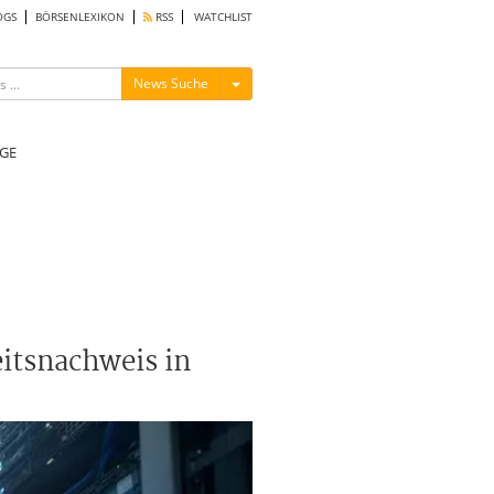
OGS
BÖRSENLEXIKON
RSS
WATCHLIST
Menü ein-/ausblenden
News Suche
GE
itsnachweis in