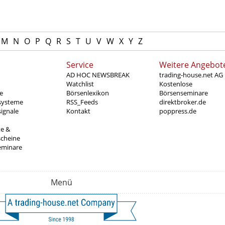
M
N
O
P
Q
R
S
T
U
V
W
X
Y
Z
Service
Weitere Angebot
AD HOC NEWSBREAK
trading-house.net AG
Watchlist
Kostenlose
e
Börsenlexikon
Börsenseminare
systeme
RSS_Feeds
direktbroker.de
ignale
Kontakt
poppress.de
te &
scheine
eminare
Menü