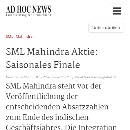
Unterrubriken
,
SML
Mahindra
SML Mahindra Aktie:
Saisonales Finale
Veröffentlicht am: 29.03.2026 um 20:15 Uhr | Redaktion boerse-global.de
SML Mahindra steht vor der
Veröffentlichung der
entscheidenden Absatzzahlen
zum Ende des indischen
Geschäftsjahres. Die Integration