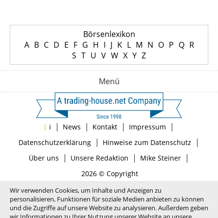
Börsenlexikon
A
B
C
D
E
F
G
H
I
J
K
L
M
N
O
P
Q
R
S
T
U
V
W
X
Y
Z
Menü
|
|
|
|
|
i
News
Kontakt
Impressum
|
|
Datenschutzerklärung
Hinweise zum Datenschutz
|
|
|
Über uns
Unsere Redaktion
Mike Steiner
2026 © Copyright
Wir verwenden Cookies, um Inhalte und Anzeigen zu
personalisieren, Funktionen für soziale Medien anbieten zu können
und die Zugriffe auf unsere Website zu analysieren. Außerdem geben
wir Informationen zu Ihrer Nutzung unserer Website an unsere