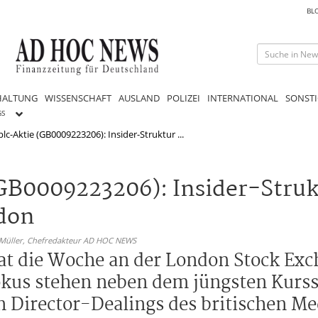
BL
HALTUNG
WISSENSCHAFT
AUSLAND
POLIZEI
INTERNATIONAL
SONSTI
GS
c-Aktie (GB0009223206): Insider-Struktur ...
GB0009223206): Insider-Struk
don
 Müller,
Chefredakteur AD HOC NEWS
at die Woche an der London Stock Ex
kus stehen neben dem jüngsten Kurss
n Director-Dealings des britischen M