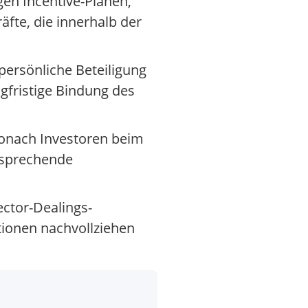
en Incentive-Plänen,
fte, die innerhalb der
persönliche Beteiligung
ngfristige Bindung des
wonach Investoren beim
tsprechende
ector-Dealings-
tionen nachvollziehen