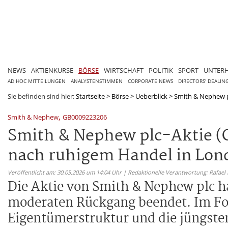
NEWS
AKTIENKURSE
BÖRSE
WIRTSCHAFT
POLITIK
SPORT
UNTER
AD HOC MITTEILUNGEN
ANALYSTENSTIMMEN
CORPORATE NEWS
DIRECTORS' DEALIN
Sie befinden sind hier:
Startseite
>
Börse
>
Ueberblick
>
Smith & Nephew pl
,
Smith & Nephew
GB0009223206
Smith & Nephew plc-Aktie (
nach ruhigem Handel in Lon
Veröffentlicht am: 30.05.2026 um 14:04 Uhr | Redaktionelle Verantwortung: Rafael
Die Aktie von Smith & Nephew plc h
moderaten Rückgang beendet. Im Fo
Eigentümerstruktur und die jüngste