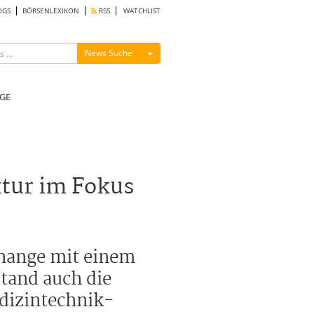
OGS
BÖRSENLEXIKON
RSS
WATCHLIST
Menü ein-/ausblenden
News Suche
GE
tur im Fokus
change mit einem
tand auch die
edizintechnik-