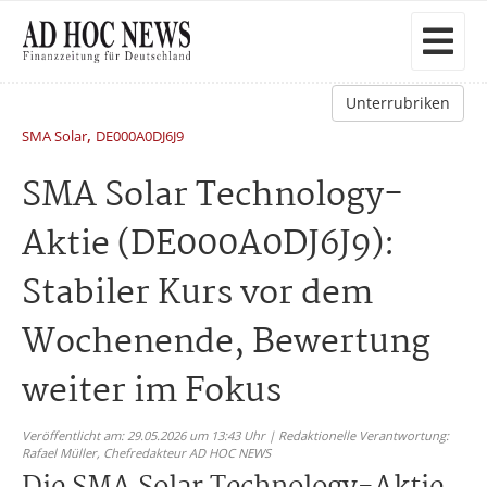
Unterrubriken
,
SMA Solar
DE000A0DJ6J9
SMA Solar Technology-
Aktie (DE000A0DJ6J9):
Stabiler Kurs vor dem
Wochenende, Bewertung
weiter im Fokus
Veröffentlicht am: 29.05.2026 um 13:43 Uhr | Redaktionelle Verantwortung:
Rafael Müller,
Chefredakteur AD HOC NEWS