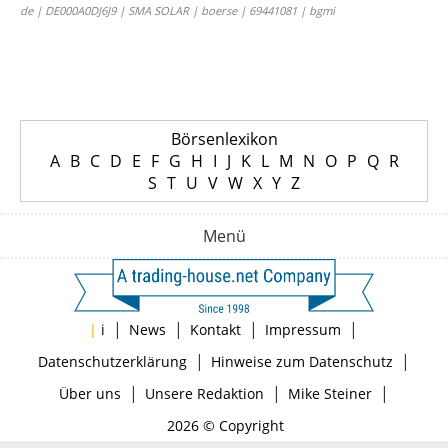
de | DE000A0DJ6J9 | SMA SOLAR | boerse | 69441081 | bgmi
Börsenlexikon
A
B
C
D
E
F
G
H
I
J
K
L
M
N
O
P
Q
R
S
T
U
V
W
X
Y
Z
Menü
|
|
|
|
|
i
News
Kontakt
Impressum
|
|
Datenschutzerklärung
Hinweise zum Datenschutz
|
|
|
Über uns
Unsere Redaktion
Mike Steiner
2026 © Copyright