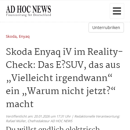
Unterrubriken
,
Skoda
Enyaq
Skoda Enyaq iV im Reality-
Check: Das E?SUV, das aus
„Vielleicht irgendwann“
ein „Warum nicht jetzt?“
macht
Veröffentlicht am: 20.01.2026 um 17:31 Uhr | Redaktionelle Verantwortung:
Rafael Müller,
Chefredakteur AD HOC NEWS