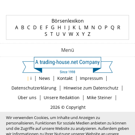
Börsenlexikon
A
B
C
D
E
F
G
H
I
J
K
L
M
N
O
P
Q
R
S
T
U
V
W
X
Y
Z
Menü
|
|
|
|
|
i
News
Kontakt
Impressum
|
|
Datenschutzerklärung
Hinweise zum Datenschutz
|
|
|
Über uns
Unsere Redaktion
Mike Steiner
2026 © Copyright
Wir verwenden Cookies, um Inhalte und Anzeigen zu
personalisieren, Funktionen für soziale Medien anbieten zu können
und die Zugriffe auf unsere Website zu analysieren. Außerdem geben
wir Informationen zu Ihrer Nutzung unserer Website an unsere