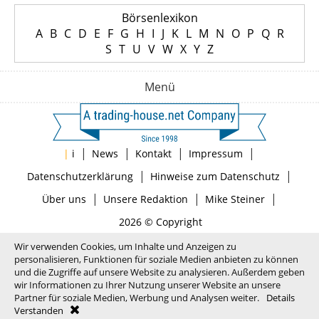
Börsenlexikon
A
B
C
D
E
F
G
H
I
J
K
L
M
N
O
P
Q
R
S
T
U
V
W
X
Y
Z
Menü
|
|
|
|
|
i
News
Kontakt
Impressum
|
|
Datenschutzerklärung
Hinweise zum Datenschutz
|
|
|
Über uns
Unsere Redaktion
Mike Steiner
2026 © Copyright
Wir verwenden Cookies, um Inhalte und Anzeigen zu
personalisieren, Funktionen für soziale Medien anbieten zu können
und die Zugriffe auf unsere Website zu analysieren. Außerdem geben
wir Informationen zu Ihrer Nutzung unserer Website an unsere
Partner für soziale Medien, Werbung und Analysen weiter.
Details
Verstanden