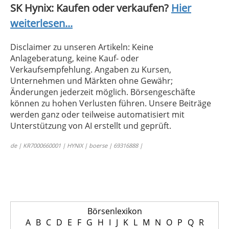
SK Hynix: Kaufen oder verkaufen?
Hier
weiterlesen...
Disclaimer zu unseren Artikeln: Keine
Anlageberatung, keine Kauf- oder
Verkaufsempfehlung. Angaben zu Kursen,
Unternehmen und Märkten ohne Gewähr;
Änderungen jederzeit möglich. Börsengeschäfte
können zu hohen Verlusten führen. Unsere Beiträge
werden ganz oder teilweise automatisiert mit
Unterstützung von AI erstellt und geprüft.
de | KR7000660001 | HYNIX | boerse | 69316888 |
Börsenlexikon
A
B
C
D
E
F
G
H
I
J
K
L
M
N
O
P
Q
R