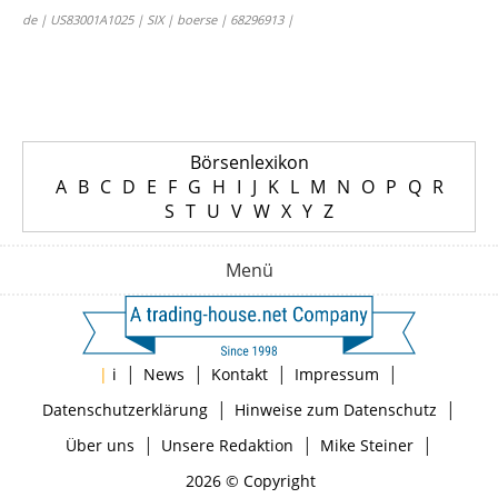
de | US83001A1025 | SIX | boerse | 68296913 |
Börsenlexikon
A
B
C
D
E
F
G
H
I
J
K
L
M
N
O
P
Q
R
S
T
U
V
W
X
Y
Z
Menü
|
|
|
|
|
i
News
Kontakt
Impressum
|
|
Datenschutzerklärung
Hinweise zum Datenschutz
|
|
|
Über uns
Unsere Redaktion
Mike Steiner
2026 © Copyright