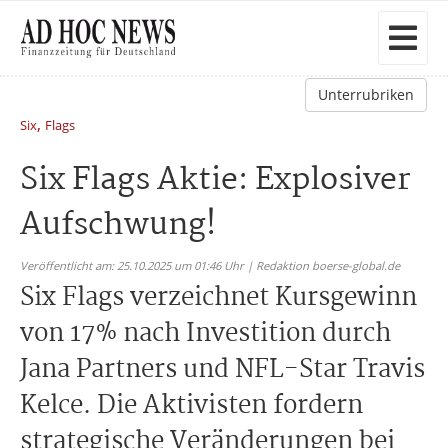
Unterrubriken
,
Six
Flags
Six Flags Aktie: Explosiver
Aufschwung!
Veröffentlicht am: 25.10.2025 um 01:46 Uhr | Redaktion boerse-global.de
Six Flags verzeichnet Kursgewinn
von 17% nach Investition durch
Jana Partners und NFL-Star Travis
Kelce. Die Aktivisten fordern
strategische Veränderungen bei