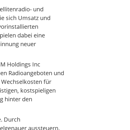
llitenradio- und
ie sich Umsatz und
rinstallierten
ielen dabei eine
winnung neuer
XM Holdings Inc
osen Radioangeboten und
 Wechselkosten für
stigen, kostspieligen
g hinter den
e. Durch
elgenauer aussteuern.