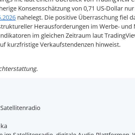
herige Konsensschätzung von 0,71 US-Dollar nur l
5.2026
nahelegt. Die positive Überraschung fiel d
z struktureller Herausforderungen im Werbe- und
 Indikatoren im gleichen Zeitraum laut TradingVi
uf kurzfristige Verkaufstendenzen hinweist.
chterstattung.
Satellitenradio
ika
im Satellitenradio, digitale Audio-Plattformen