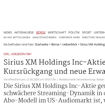
NEWS
AKTIENKURSE
BÖRSE
WIRTSCHAFT
POLITIK
SPORT
UNTER
AD HOC MITTEILUNGEN
ANALYSTENSTIMMEN
CORPORATE NEWS
DIRECTORS' DEALIN
Sie befinden sind hier:
Startseite
>
Börse
>
Ueberblick
>
Sirius XM Holding
,
SIRI
US82835N1081
Sirius XM Holdings Inc-Akt
Kursrückgang und neue Erw
Veröffentlicht am: 21.05.2026 um 18:07 Uhr | Redaktionelle Verantwortung: Rafael
Die Sirius XM Holdings Inc-Aktie ge
schwächere Streaming-Dynamik in den
Abo-Modell im US-Audiomarkt ist, 