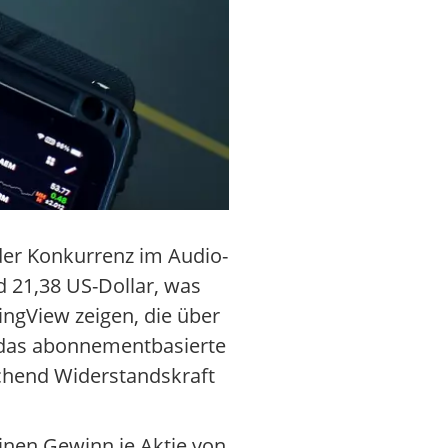
der Konkurrenz im Audio-
d 21,38 US-Dollar, was
ngView zeigen, die über
ob das abonnementbasierte
chend Widerstandskraft
inen Gewinn je Aktie von