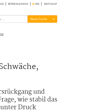
OGS
BÖRSENLEXIKON
RSS
WATCHLIST
Menü ein-/ausblenden
News Suche
GE
-Schwäche,
ursrückgang und
age, wie stabil das
 unter Druck