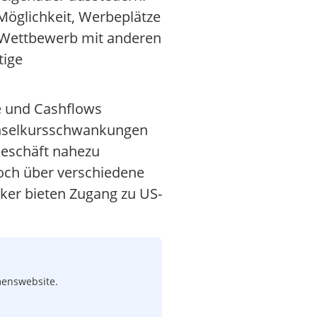
 Möglichkeit, Werbeplätze
m Wettbewerb mit anderen
tige
se und Cashflows
chselkursschwankungen
eschäft nahezu
doch über verschiedene
oker bieten Zugang zu US-
menswebsite.