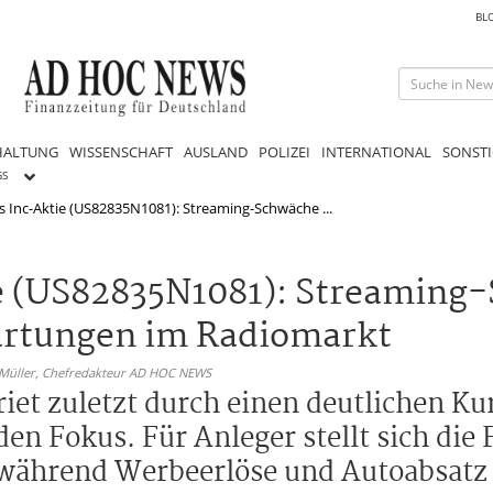
BL
HALTUNG
WISSENSCHAFT
AUSLAND
POLIZEI
INTERNATIONAL
SONSTI
GS
s Inc-Aktie (US82835N1081): Streaming-Schwäche ...
ie (US82835N1081): Streaming
artungen im Radiomarkt
 Müller,
Chefredakteur AD HOC NEWS
riet zuletzt durch einen deutlichen K
 Fokus. Für Anleger stellt sich die Fr
während Werbeerlöse und Autoabsatz