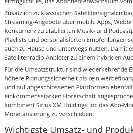
ermöglicht es, das Abonnentenwachstum vom
Zusätzlich zu klassischen Satellitensignalen ba
Streaming-Angebote über mobile Apps, Webbro
Konkurrenz zu etablierten Musik- und Podcastp
Playlists und personalisierten Empfehlungen so
auch zu Hause und unterwegs nutzen. Damit en
Satellitenradio-Anbieter zu einem hybriden A
Für die Umsatzstruktur sind wiederkehrende E
höhere Planungssicherheit als rein werbefin
und auf angeschlossenen Plattformen ebenfall
einkommensstarken Hörerschaft angesprochen
kombiniert Sirius XM Holdings Inc das Abo-M
Monetarisierung zu verschieben.
Wichtigste Umsatz- und Produkt