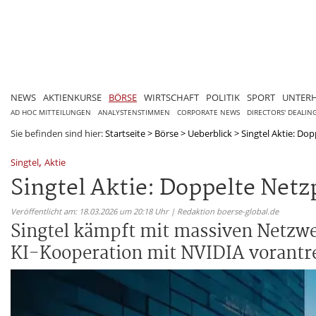
NEWS
AKTIENKURSE
BÖRSE
WIRTSCHAFT
POLITIK
SPORT
UNTER
AD HOC MITTEILUNGEN
ANALYSTENSTIMMEN
CORPORATE NEWS
DIRECTORS' DEALIN
Sie befinden sind hier:
Startseite
>
Börse
>
Ueberblick
>
Singtel Aktie: Do
,
Singtel
Aktie
Singtel Aktie: Doppelte Net
Veröffentlicht am: 18.03.2026 um 20:18 Uhr | Redaktion boerse-global.de
Singtel kämpft mit massiven Netzwe
KI-Kooperation mit NVIDIA vorantre