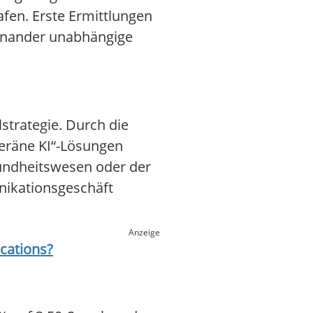
afen. Erste Ermittlungen
einander unabhängige
lstrategie. Durch die
uveräne KI“-Lösungen
undheitswesen oder der
unikationsgeschäft
Anzeige
cations
?