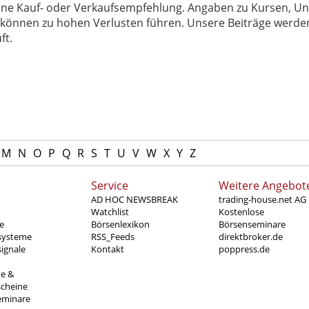
 keine Kauf- oder Verkaufsempfehlung. Angaben zu Kursen,
können zu hohen Verlusten führen. Unsere Beiträge werden
ft.
M
N
O
P
Q
R
S
T
U
V
W
X
Y
Z
Service
Weitere Angebot
AD HOC NEWSBREAK
trading-house.net AG
Watchlist
Kostenlose
e
Börsenlexikon
Börsenseminare
systeme
RSS_Feeds
direktbroker.de
ignale
Kontakt
poppress.de
te &
scheine
eminare