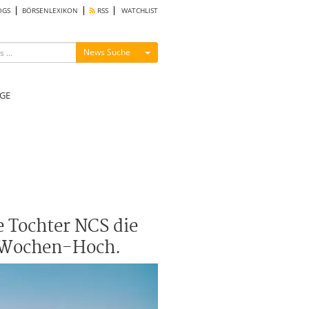
OGS
BÖRSENLEXIKON
RSS
WATCHLIST
Menü ein-/ausblenden
News Suche
GE
 Tochter NCS die
52-Wochen-Hoch.