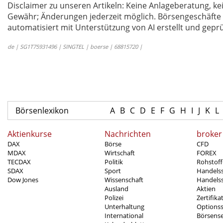
Disclaimer zu unseren Artikeln: Keine Anlageberatung,
Gewähr; Änderungen jederzeit möglich. Börsengeschäfte 
automatisiert mit Unterstützung von AI erstellt und geprü
de | SG1T75931496 | SINGTEL | boerse | 68815720 |
Börsenlexikon
A
B
C
D
E
F
G
H
I
J
K
L
Aktienkurse
Nachrichten
broker
DAX
Börse
CFD
MDAX
Wirtschaft
FOREX
TECDAX
Politik
Rohstoff
SDAX
Sport
Handels
Dow Jones
Wissenschaft
Handelss
Ausland
Aktien
Polizei
Zertifika
Unterhaltung
Options
International
Börsens