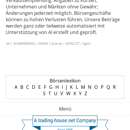
Verkaufsempfehlung. Angaben zu Kursen,
Unternehmen und Märkten ohne Gewähr;
Änderungen jederzeit möglich. Börsengeschäfte
können zu hohen Verlusten führen. Unsere Beiträge
werden ganz oder teilweise automatisiert mit
Unterstützung von AI erstellt und geprüft.
de | AU000000SIG5 | SIGMA | boerse | 69352727 | bgmi
Börsenlexikon
A
B
C
D
E
F
G
H
I
J
K
L
M
N
O
P
Q
R
S
T
U
V
W
X
Y
Z
Menü