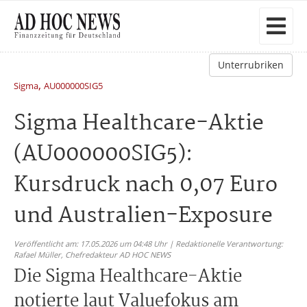
Unterrubriken
,
Sigma
AU000000SIG5
Sigma Healthcare-Aktie
(AU000000SIG5):
Kursdruck nach 0,07 Euro
und Australien-Exposure
Veröffentlicht am: 17.05.2026 um 04:48 Uhr | Redaktionelle Verantwortung:
Rafael Müller,
Chefredakteur AD HOC NEWS
Die Sigma Healthcare-Aktie
notierte laut Valuefokus am