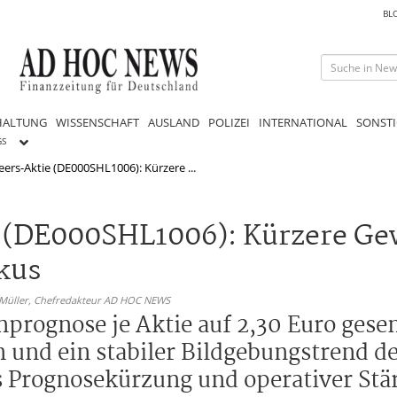
BL
HALTUNG
WISSENSCHAFT
AUSLAND
POLIZEI
INTERNATIONAL
SONSTI
GS
ers-Aktie (DE000SHL1006): Kürzere ...
e (DE000SHL1006): Kürzere G
kus
 Müller,
Chefredakteur AD HOC NEWS
prognose je Aktie auf 2,30 Euro gesenk
und ein stabiler Bildgebungstrend d
 Prognosekürzung und operativer Stär