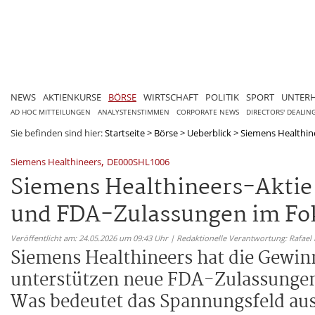
NEWS
AKTIENKURSE
BÖRSE
WIRTSCHAFT
POLITIK
SPORT
UNTER
AD HOC MITTEILUNGEN
ANALYSTENSTIMMEN
CORPORATE NEWS
DIRECTORS' DEALIN
Sie befinden sind hier:
Startseite
>
Börse
>
Ueberblick
>
Siemens Healthine
,
Siemens Healthineers
DE000SHL1006
Siemens Healthineers-Akti
und FDA-Zulassungen im Fo
Veröffentlicht am: 24.05.2026 um 09:43 Uhr | Redaktionelle Verantwortung: Rafael
Siemens Healthineers hat die Gewinn
unterstützen neue FDA-Zulassungen 
Was bedeutet das Spannungsfeld aus