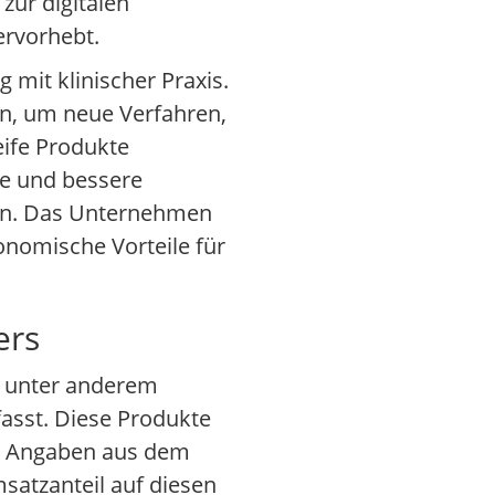
 zur digitalen
ervorhebt.
mit klinischer Praxis.
n, um neue Verfahren,
eife Produkte
ne und bessere
ben. Das Unternehmen
nomische Vorteile für
ers
r unter anderem
sst. Diese Produkte
ch Angaben aus dem
satzanteil auf diesen