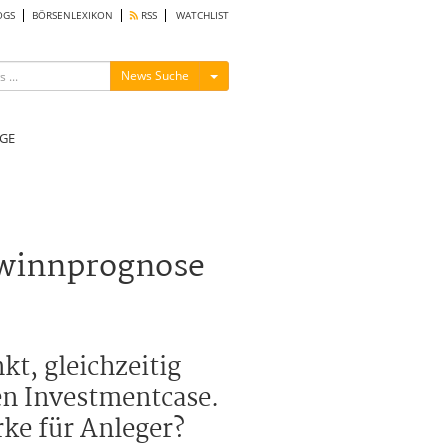
OGS
BÖRSENLEXIKON
RSS
WATCHLIST
Menü ein-/ausblenden
News Suche
GE
ewinnprognose
t, gleichzeitig
en Investmentcase.
ke für Anleger?