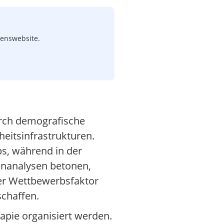
menswebsite.
urch demografische
eitsinfrastrukturen.
ps, während in der
enanalysen betonen,
er Wettbewerbsfaktor
schaffen.
rapie organisiert werden.