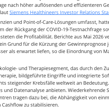
ge nach höher auflösenden und effizienteren Gerä
laut
Siemens Healthineers Investor Relations St
enzien und Point-of-Care-Lösungen umfasst, hatt
em der Rückgang der COVID-19-Testnachfrage so
eten die Profitabilität. Berichte aus Mai 2026 v
ein Grund für die Kürzung der Gewinnprognose je
er als erwartet liefen, so die Einordnung von 
nkologie- und Therapiesegment, das durch den Zu
herapie, bildgeführte Eingriffe und integrierte S
s steigender Krebsfälle weltweit an Bedeutung.
ls und Datenanalyse anbieten. Wiederkehrende S
ntren tragen dazu bei, die Abhängigkeit von ein
Cashflow zu stabilisieren.