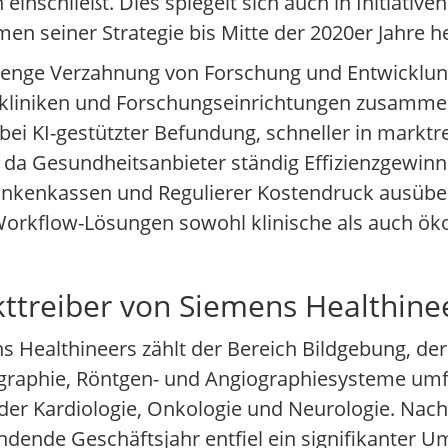
inschließt. Dies spiegelt sich auch in Initiativen
en seiner Strategie bis Mitte der 2020er Jahre h
e enge Verzahnung von Forschung und Entwicklung 
tskliniken und Forschungseinrichtungen zusamme
bei KI-gestützter Befundung, schneller in marktr
l, da Gesundheitsanbieter ständig Effizienzgewin
rankenkassen und Regulierer Kostendruck ausü
orkflow-Lösungen sowohl klinische als auch öko
ttreiber von Siemens Healthine
s Healthineers zählt der Bereich Bildgebung, de
phie, Röntgen- und Angiographiesysteme umfa
n der Kardiologie, Onkologie und Neurologie. Na
dende Geschäftsjahr entfiel ein signifikanter Um