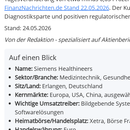
FinanzNachrichten.de Stand 22.05.2026
. Der K
Diagnostiksparte und positiven regulatorischen
Stand: 24.05.2026
Von der Redaktion - spezialisiert auf Aktienberi
Auf einen Blick
Name:
Siemens Healthineers
Sektor/Branche:
Medizintechnik, Gesundh
Sitz/Land:
Erlangen, Deutschland
Kernmärkte:
Europa, USA, China, ausgew
Wichtige Umsatztreiber:
Bildgebende System
Softwarelösungen
Heimatbörse/Handelsplatz:
Xetra, Börse Fr
Handelswährung:
Euro