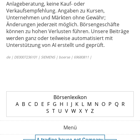
Anlageberatung, keine Kauf- oder
Verkaufsempfehlung. Angaben zu Kursen,
Unternehmen und Märkten ohne Gewähr;
Änderungen jederzeit möglich. Börsengeschäfte
können zu hohen Verlusten führen. Unsere Beiträge
werden ganz oder teilweise automatisiert mit
Unterstützung von AI erstellt und geprüft.
de | DE0007236101 | SIEMENS | boerse | 69680811 |
Börsenlexikon
A
B
C
D
E
F
G
H
I
J
K
L
M
N
O
P
Q
R
S
T
U
V
W
X
Y
Z
Menü