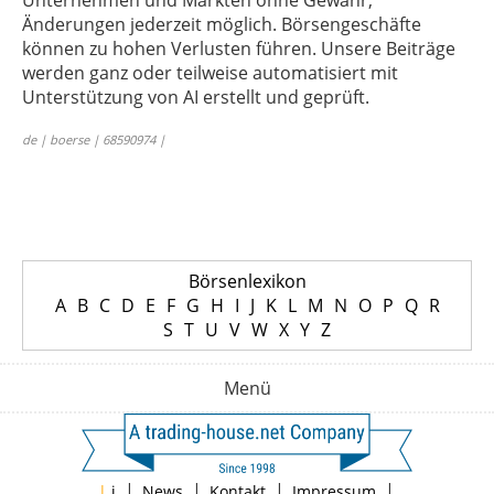
Unternehmen und Märkten ohne Gewähr;
Änderungen jederzeit möglich. Börsengeschäfte
können zu hohen Verlusten führen. Unsere Beiträge
werden ganz oder teilweise automatisiert mit
Unterstützung von AI erstellt und geprüft.
de | boerse | 68590974 |
Börsenlexikon
A
B
C
D
E
F
G
H
I
J
K
L
M
N
O
P
Q
R
S
T
U
V
W
X
Y
Z
Menü
|
|
|
|
|
i
News
Kontakt
Impressum