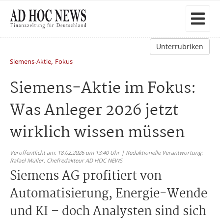
Unterrubriken
,
Siemens-Aktie
Fokus
Siemens-Aktie im Fokus:
Was Anleger 2026 jetzt
wirklich wissen müssen
Veröffentlicht am: 18.02.2026 um 13:40 Uhr | Redaktionelle Verantwortung:
Rafael Müller,
Chefredakteur AD HOC NEWS
Siemens AG profitiert von
Automatisierung, Energie-Wende
und KI – doch Analysten sind sich