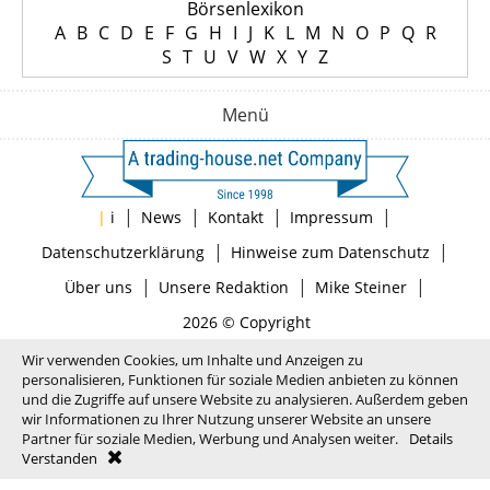
Börsenlexikon
A
B
C
D
E
F
G
H
I
J
K
L
M
N
O
P
Q
R
S
T
U
V
W
X
Y
Z
Menü
|
|
|
|
|
i
News
Kontakt
Impressum
|
|
Datenschutzerklärung
Hinweise zum Datenschutz
|
|
|
Über uns
Unsere Redaktion
Mike Steiner
2026 © Copyright
Wir verwenden Cookies, um Inhalte und Anzeigen zu
personalisieren, Funktionen für soziale Medien anbieten zu können
und die Zugriffe auf unsere Website zu analysieren. Außerdem geben
wir Informationen zu Ihrer Nutzung unserer Website an unsere
Partner für soziale Medien, Werbung und Analysen weiter.
Details
Verstanden