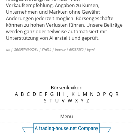
Verkaufsempfehlung. Angaben zu Kursen,
Unternehmen und Märkten ohne Gewähr;
Änderungen jederzeit möglich. Börsengeschäfte
können zu hohen Verlusten führen. Unsere Beiträge
werden ganz oder teilweise automatisiert mit
Unterstützung von AI erstellt und geprüft.
de | GB00BP6MXD84 | SHELL | boerse | 69287380 | bgmi
Börsenlexikon
A
B
C
D
E
F
G
H
I
J
K
L
M
N
O
P
Q
R
S
T
U
V
W
X
Y
Z
Menü