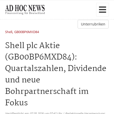
Unterrubriken
,
Shell
GB00BP6MXD84
Shell plc Aktie
(GB00BP6MXD84):
Quartalszahlen, Dividende
und neue
Bohrpartnerschaft im
Fokus
Veröffentlicht am: 07.05.2026 um 07:42 Uhr | Redaktionelle Verantwortung: