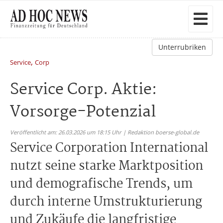
Unterrubriken
,
Service
Corp
Service Corp. Aktie:
Vorsorge-Potenzial
Veröffentlicht am: 26.03.2026 um 18:15 Uhr | Redaktion boerse-global.de
Service Corporation International
nutzt seine starke Marktposition
und demografische Trends, um
durch interne Umstrukturierung
und Zukäufe die langfristige