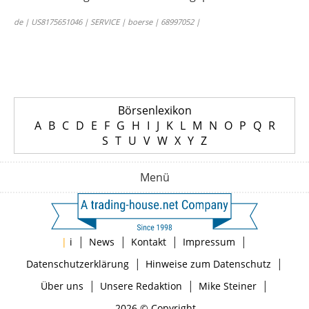
de | US8175651046 | SERVICE | boerse | 68997052 |
Börsenlexikon
A
B
C
D
E
F
G
H
I
J
K
L
M
N
O
P
Q
R
S
T
U
V
W
X
Y
Z
Menü
|
|
|
|
|
i
News
Kontakt
Impressum
|
|
Datenschutzerklärung
Hinweise zum Datenschutz
|
|
|
Über uns
Unsere Redaktion
Mike Steiner
2026 © Copyright