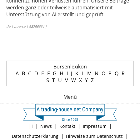
können zu hohen Verlusten führen. Unsere Beiträge
werden ganz oder teilweise automatisiert mit
Unterstützung von AI erstellt und geprüft.
de | boerse | 68756664 |
Börsenlexikon
A
B
C
D
E
F
G
H
I
J
K
L
M
N
O
P
Q
R
S
T
U
V
W
X
Y
Z
Menü
|
|
|
|
|
i
News
Kontakt
Impressum
|
|
Datenschutzerklärung
Hinweise zum Datenschutz