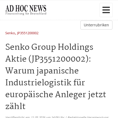
Unterrubriken
,
Senko
JP3551200002
Senko Group Holdings
Aktie (JP3551200002):
Warum japanische
Industrielogistik für
europäische Anleger jetzt
zählt
Veröffentlicht am: 11.05.2026 um 14:09 Uhr | Redaktionelle Verantwortung: