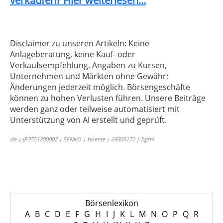
verkaufen? Hier weiterlesen...
Disclaimer zu unseren Artikeln: Keine
Anlageberatung, keine Kauf- oder
Verkaufsempfehlung. Angaben zu Kursen,
Unternehmen und Märkten ohne Gewähr;
Änderungen jederzeit möglich. Börsengeschäfte
können zu hohen Verlusten führen. Unsere Beiträge
werden ganz oder teilweise automatisiert mit
Unterstützung von AI erstellt und geprüft.
de | JP3551200002 | SENKO | boerse | 69305171 | bgmi
Börsenlexikon
A
B
C
D
E
F
G
H
I
J
K
L
M
N
O
P
Q
R