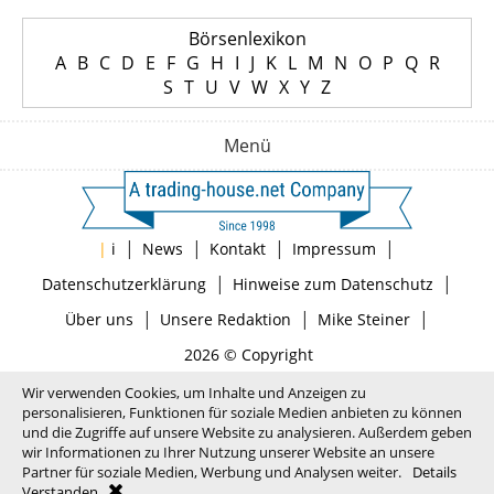
Börsenlexikon
A
B
C
D
E
F
G
H
I
J
K
L
M
N
O
P
Q
R
S
T
U
V
W
X
Y
Z
Menü
|
|
|
|
|
i
News
Kontakt
Impressum
|
|
Datenschutzerklärung
Hinweise zum Datenschutz
|
|
|
Über uns
Unsere Redaktion
Mike Steiner
2026 © Copyright
Wir verwenden Cookies, um Inhalte und Anzeigen zu
personalisieren, Funktionen für soziale Medien anbieten zu können
und die Zugriffe auf unsere Website zu analysieren. Außerdem geben
wir Informationen zu Ihrer Nutzung unserer Website an unsere
Partner für soziale Medien, Werbung und Analysen weiter.
Details
Verstanden