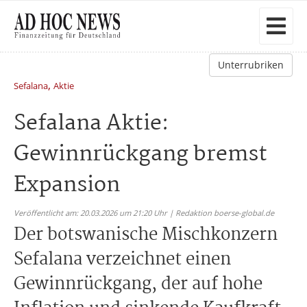
Unterrubriken
,
Sefalana
Aktie
Sefalana Aktie:
Gewinnrückgang bremst
Expansion
Veröffentlicht am: 20.03.2026 um 21:20 Uhr | Redaktion boerse-global.de
Der botswanische Mischkonzern
Sefalana verzeichnet einen
Gewinnrückgang, der auf hohe