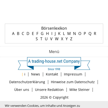
Börsenlexikon
A
B
C
D
E
F
G
H
I
J
K
L
M
N
O
P
Q
R
S
T
U
V
W
X
Y
Z
Menü
|
|
|
|
|
i
News
Kontakt
Impressum
|
|
Datenschutzerklärung
Hinweise zum Datenschutz
|
|
|
Über uns
Unsere Redaktion
Mike Steiner
2026 © Copyright
Wir verwenden Cookies, um Inhalte und Anzeigen zu