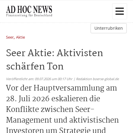
Unterrubriken
,
Seer
Aktie
Seer Aktie: Aktivisten
schärfen Ton
Veröffentlicht am: 09.07.2026 um 00:17 Uhr | Redaktion boerse-global.de
Vor der Hauptversammlung am
28. Juli 2026 eskalieren die
Konflikte zwischen Seer-
Management und aktivistischen
Investoren um Strategie und