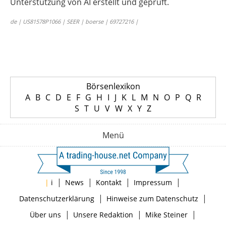
Unterstützung von AI erstellt und geprüft.
de | US81578P1066 | SEER | boerse | 69727216 |
Börsenlexikon
A
B
C
D
E
F
G
H
I
J
K
L
M
N
O
P
Q
R
S
T
U
V
W
X
Y
Z
Menü
|
|
|
|
|
i
News
Kontakt
Impressum
|
|
Datenschutzerklärung
Hinweise zum Datenschutz
|
|
|
Über uns
Unsere Redaktion
Mike Steiner