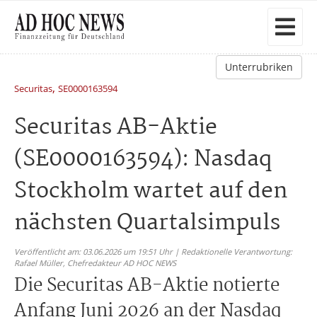
Unterrubriken
,
Securitas
SE0000163594
Securitas AB-Aktie
(SE0000163594): Nasdaq
Stockholm wartet auf den
nächsten Quartalsimpuls
Veröffentlicht am: 03.06.2026 um 19:51 Uhr | Redaktionelle Verantwortung:
Rafael Müller,
Chefredakteur AD HOC NEWS
Die Securitas AB-Aktie notierte
Anfang Juni 2026 an der Nasdaq