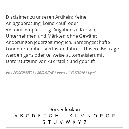
Disclaimer zu unseren Artikeln: Keine
Anlageberatung, keine Kauf- oder
Verkaufsempfehlung. Angaben zu Kursen,
Unternehmen und Märkten ohne Gewähr;
Änderungen jederzeit möglich. Börsengeschäfte
können zu hohen Verlusten führen. Unsere Beiträge
werden ganz oder teilweise automatisiert mit
Unterstützung von AI erstellt und geprüft.
de | SE0000163594 | SECURITAS | boerse | 69478940 | bgmi
Börsenlexikon
A
B
C
D
E
F
G
H
I
J
K
L
M
N
O
P
Q
R
S
T
U
V
W
X
Y
Z