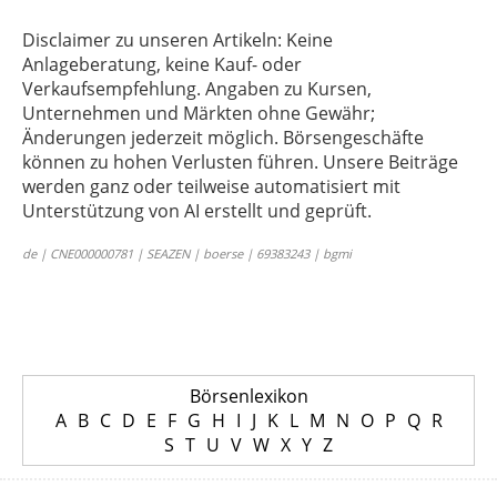
Disclaimer zu unseren Artikeln: Keine
Anlageberatung, keine Kauf- oder
Verkaufsempfehlung. Angaben zu Kursen,
Unternehmen und Märkten ohne Gewähr;
Änderungen jederzeit möglich. Börsengeschäfte
können zu hohen Verlusten führen. Unsere Beiträge
werden ganz oder teilweise automatisiert mit
Unterstützung von AI erstellt und geprüft.
de | CNE000000781 | SEAZEN | boerse | 69383243 | bgmi
Börsenlexikon
A
B
C
D
E
F
G
H
I
J
K
L
M
N
O
P
Q
R
S
T
U
V
W
X
Y
Z