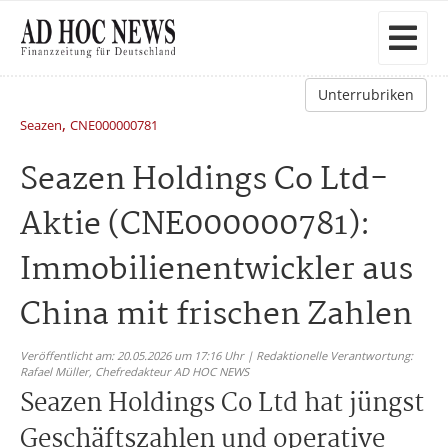
Unterrubriken
,
Seazen
CNE000000781
Seazen Holdings Co Ltd-
Aktie (CNE000000781):
Immobilienentwickler aus
China mit frischen Zahlen
Veröffentlicht am: 20.05.2026 um 17:16 Uhr | Redaktionelle Verantwortung:
Rafael Müller,
Chefredakteur AD HOC NEWS
Seazen Holdings Co Ltd hat jüngst
Geschäftszahlen und operative