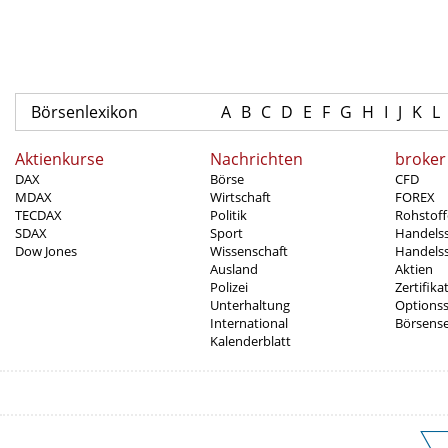
Börsenlexikon
A
B
C
D
E
F
G
H
I
J
K
L
Aktienkurse
Nachrichten
broker
DAX
Börse
CFD
MDAX
Wirtschaft
FOREX
TECDAX
Politik
Rohstoff
SDAX
Sport
Handels
Dow Jones
Wissenschaft
Handelss
Ausland
Aktien
Polizei
Zertifika
Unterhaltung
Options
International
Börsens
Kalenderblatt