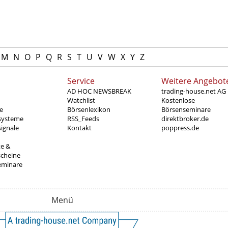
M
N
O
P
Q
R
S
T
U
V
W
X
Y
Z
Service
Weitere Angebot
AD HOC NEWSBREAK
trading-house.net AG
Watchlist
Kostenlose
e
Börsenlexikon
Börsenseminare
systeme
RSS_Feeds
direktbroker.de
ignale
Kontakt
poppress.de
te &
scheine
eminare
Menü