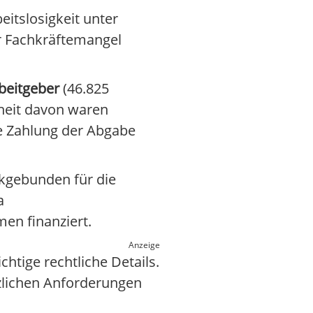
eitslosigkeit unter
r Fachkräftemangel
rbeitgeber
(46.825
heit davon waren
ie Zahlung der Abgabe
ckgebunden für die
a
en finanziert.
Anzeige
htige rechtliche Details.
tzlichen Anforderungen