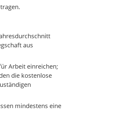
etragen.
 Jahresdurchschnitt
egschaft aus
für Arbeit einreichen;
rden die kostenlose
zuständigen
müssen mindestens eine