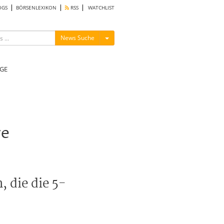
OGS
BÖRSENLEXIKON
RSS
WATCHLIST
Menü ein-/ausblenden
News Suche
GE
re
 die die 5-