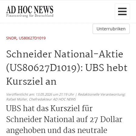
Unterrubriken
,
SNDR
US80627D1019
Schneider National-Aktie
(US80627D1019): UBS hebt
Kursziel an
Veröffentlicht am: 13.05.2026 um 21:19 Uhr | Redaktionelle Verantwortung:
Rafael Müller,
Chefredakteur AD HOC NEWS
UBS hat das Kursziel für
Schneider National auf 27 Dollar
angehoben und das neutrale