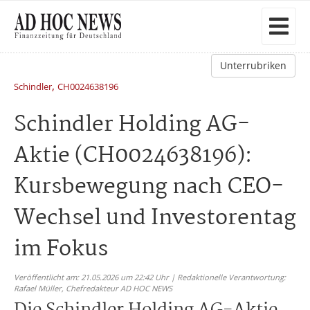
Unterrubriken
,
Schindler
CH0024638196
Schindler Holding AG-
Aktie (CH0024638196):
Kursbewegung nach CEO-
Wechsel und Investorentag
im Fokus
Veröffentlicht am: 21.05.2026 um 22:42 Uhr | Redaktionelle Verantwortung:
Rafael Müller,
Chefredakteur AD HOC NEWS