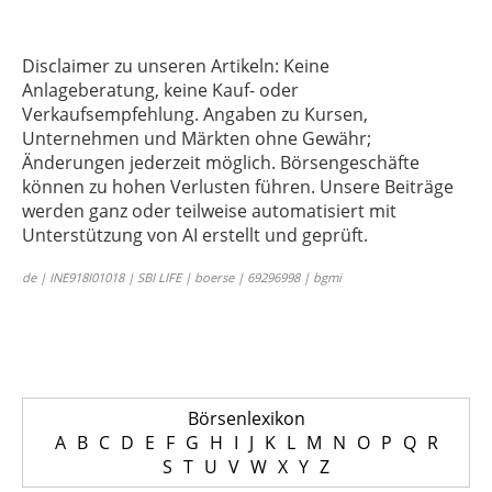
Disclaimer zu unseren Artikeln: Keine
Anlageberatung, keine Kauf- oder
Verkaufsempfehlung. Angaben zu Kursen,
Unternehmen und Märkten ohne Gewähr;
Änderungen jederzeit möglich. Börsengeschäfte
können zu hohen Verlusten führen. Unsere Beiträge
werden ganz oder teilweise automatisiert mit
Unterstützung von AI erstellt und geprüft.
de | INE918I01018 | SBI LIFE | boerse | 69296998 | bgmi
Börsenlexikon
A
B
C
D
E
F
G
H
I
J
K
L
M
N
O
P
Q
R
S
T
U
V
W
X
Y
Z