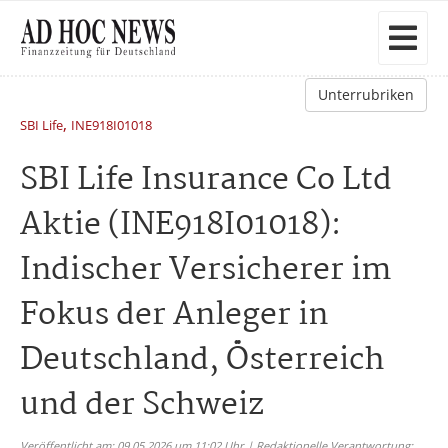
Unterrubriken
,
SBI Life
INE918I01018
SBI Life Insurance Co Ltd
Aktie (INE918I01018):
Indischer Versicherer im
Fokus der Anleger in
Deutschland, Österreich
und der Schweiz
Veröffentlicht am: 09.05.2026 um 11:02 Uhr | Redaktionelle Verantwortung: