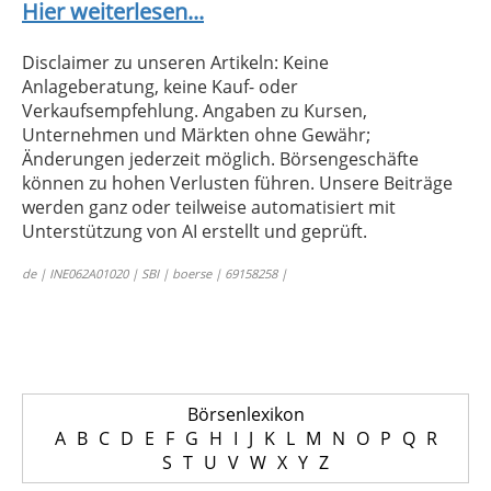
Hier weiterlesen...
Disclaimer zu unseren Artikeln: Keine
Anlageberatung, keine Kauf- oder
Verkaufsempfehlung. Angaben zu Kursen,
Unternehmen und Märkten ohne Gewähr;
Änderungen jederzeit möglich. Börsengeschäfte
können zu hohen Verlusten führen. Unsere Beiträge
werden ganz oder teilweise automatisiert mit
Unterstützung von AI erstellt und geprüft.
de | INE062A01020 | SBI | boerse | 69158258 |
Börsenlexikon
A
B
C
D
E
F
G
H
I
J
K
L
M
N
O
P
Q
R
S
T
U
V
W
X
Y
Z