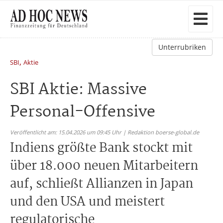
Unterrubriken
,
SBI
Aktie
SBI Aktie: Massive
Personal-Offensive
Veröffentlicht am: 15.04.2026 um 09:45 Uhr | Redaktion boerse-global.de
Indiens größte Bank stockt mit
über 18.000 neuen Mitarbeitern
auf, schließt Allianzen in Japan
und den USA und meistert
regulatorische