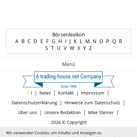
Börsenlexikon
A
B
C
D
E
F
G
H
I
J
K
L
M
N
O
P
Q
R
S
T
U
V
W
X
Y
Z
Menü
|
|
|
|
|
i
News
Kontakt
Impressum
|
|
Datenschutzerklärung
Hinweise zum Datenschutz
|
|
|
Über uns
Unsere Redaktion
Mike Steiner
2026 © Copyright
Wir verwenden Cookies, um Inhalte und Anzeigen zu