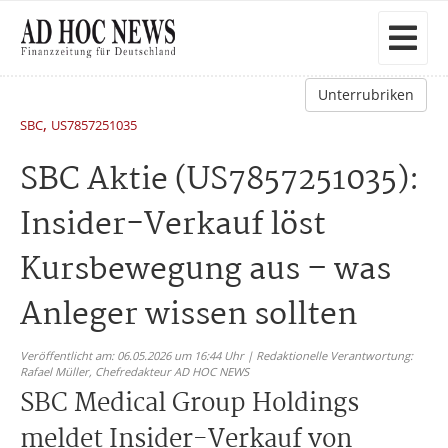
Unterrubriken
,
SBC
US7857251035
SBC Aktie (US7857251035):
Insider-Verkauf löst
Kursbewegung aus – was
Anleger wissen sollten
Veröffentlicht am: 06.05.2026 um 16:44 Uhr | Redaktionelle Verantwortung:
Rafael Müller,
Chefredakteur AD HOC NEWS
SBC Medical Group Holdings
meldet Insider-Verkauf von