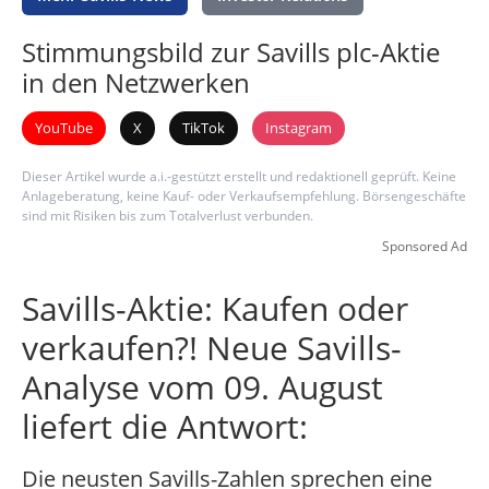
Stimmungsbild zur Savills plc-Aktie
in den Netzwerken
YouTube
X
TikTok
Instagram
Dieser Artikel wurde a.i.-gestützt erstellt und redaktionell geprüft. Keine
Anlageberatung, keine Kauf- oder Verkaufsempfehlung. Börsengeschäfte
sind mit Risiken bis zum Totalverlust verbunden.
Sponsored Ad
Savills-Aktie: Kaufen oder
verkaufen?! Neue Savills-
Analyse vom 09. August
liefert die Antwort:
Die neusten Savills-Zahlen sprechen eine