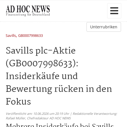
Unterrubriken
,
Savills
GB0007998633
Savills plc-Aktie
(GB0007998633):
Insiderkäufe und
Bewertung rücken in den
Fokus
Veröffentlicht am: 10.06.2026 um 20:19 Uhr | Redaktionelle Verantwortung:
Rafael Müller,
Chefredakteur AD HOC NEWS