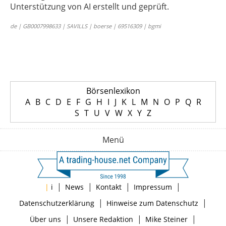
Unterstützung von AI erstellt und geprüft.
de | GB0007998633 | SAVILLS | boerse | 69516309 | bgmi
Börsenlexikon
A
B
C
D
E
F
G
H
I
J
K
L
M
N
O
P
Q
R
S
T
U
V
W
X
Y
Z
Menü
|
|
|
|
|
i
News
Kontakt
Impressum
|
|
Datenschutzerklärung
Hinweise zum Datenschutz
|
|
|
Über uns
Unsere Redaktion
Mike Steiner