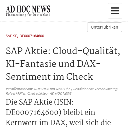
Unterrubriken
,
SAP SE
DE0007164600
SAP Aktie: Cloud-Qualität,
KI-Fantasie und DAX-
Sentiment im Check
Veröffentlicht am: 10.03.2026 um 18:42 Uhr | Redaktionelle Verantwortung:
Rafael Müller,
Chefredakteur AD HOC NEWS
Die SAP Aktie (ISIN:
DE0007164600) bleibt ein
Kernwert im DAX, weil sich die